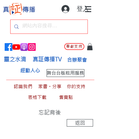
登入
奉獻支持
靈之水滴
真証傳播TV
合辦聚會
經動人心
舞台台板租用服務
認識我們
家書。分享
你的支持
表格下載
售賣點
忘記背後
返回