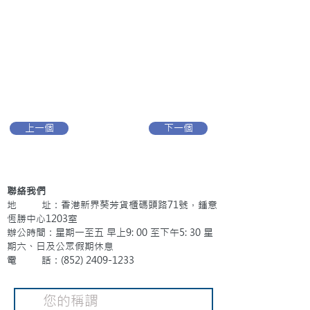
上一個
下一個
聯絡我們
地 址：香港新界葵芳貨櫃碼頭路71號，鍾意
恆勝中心1203室
辦公時間：星期一至五 早上9: 00 至下午5: 30 星
期六、日及公眾假期休息
電 話：(852)
2409-1233