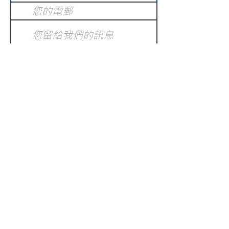
提交
訂閱電子報
：
請電郵至
或填寫訂閱電郵
info@gnci.org.hk
>
Copyright © 2021 GoodNews
Communication International Ltd 真証傳
播. All Rights Reserved