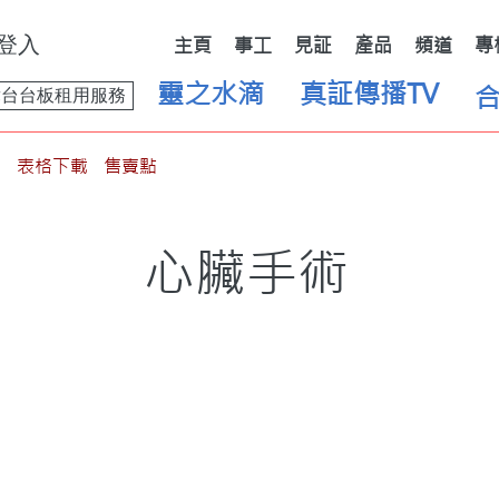
登入
主頁
事工
見証
產品
頻道
專
靈之水滴
真証傳播TV
舞台台板租用服務
表格下載
售賣點
心臟手術