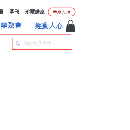
欄
季刊
珍藏講座
奉獻支持
合辦聚會
經動人心