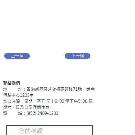
上一個
下一個
聯絡我們
地 址：香港新界葵芳貨櫃碼頭路71號，鍾意
恆勝中心1203室
辦公時間：星期一至五 早上9: 00 至下午5: 30 星
期六、日及公眾假期休息
電 話：(852)
2409-1233