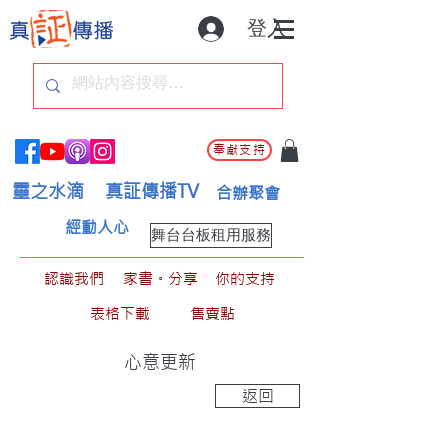
登入
奉獻支持
靈之水滴
真証傳播TV
合辦聚會
經動人心
舞台台板租用服務
認識我們
家書。分享
你的支持
表格下載
售賣點
心意更新
返回