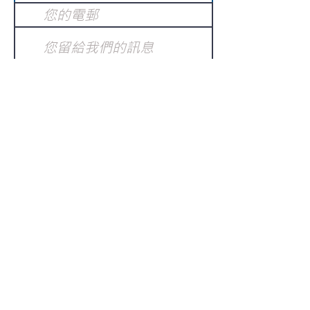
提交
訂閱電子報
：
請電郵至
或填寫訂閱電郵
info@gnci.org.hk
>
Copyright © 2021 GoodNews
Communication International Ltd 真証傳
播. All Rights Reserved