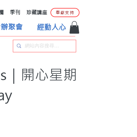
欄
季刊
珍藏講座
奉獻支持
合辦聚會
經動人心
ics｜開心星期
ay