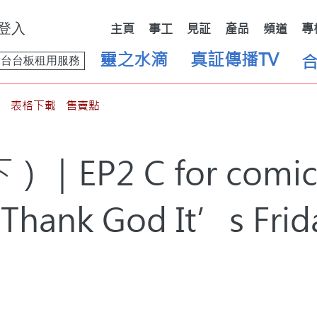
登入
主頁
事工
見証
產品
頻道
專
靈之水滴
真証傳播TV
舞台台板租用服務
表格下載
售賣點
｜EP2 C for com
Thank God It’s Frid