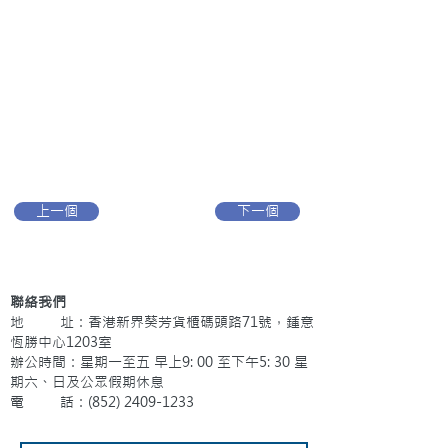
上一個
下一個
聯絡我們
地 址：香港新界葵芳貨櫃碼頭路71號，鍾意
恆勝中心1203室
辦公時間：星期一至五 早上9: 00 至下午5: 30 星
期六、日及公眾假期休息
電 話：(852)
2409-1233