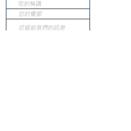
提交
訂閱電子報
：
請電郵至
或填寫訂閱電郵
info@gnci.org.hk
>
Copyright © 2021 GoodNews
Communication International Ltd 真証傳