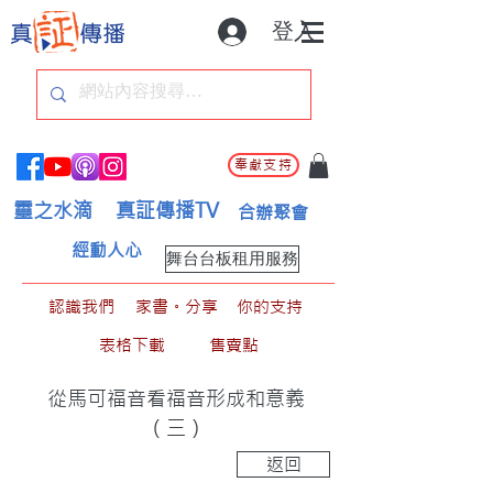
登入
奉獻支持
靈之水滴
真証傳播TV
合辦聚會
經動人心
舞台台板租用服務
認識我們
家書。分享
你的支持
表格下載
售賣點
從馬可福音看福音形成和意義
（三）
返回