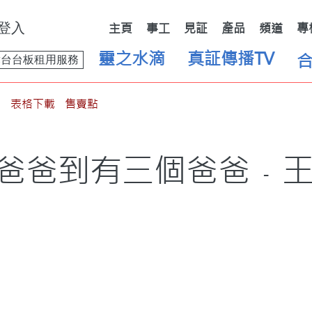
登入
主頁
事工
見証
產品
頻道
專
靈之水滴
真証傳播TV
舞台台板租用服務
表格下載
售賣點
爸爸到有三個爸爸﹣