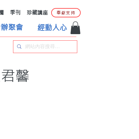
欄
季刊
珍藏講座
奉獻支持
合辦聚會
經動人心
王君馨