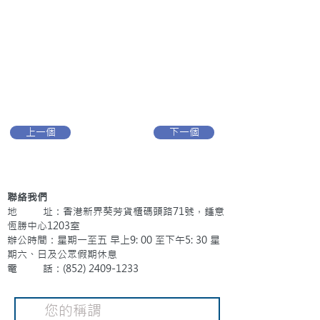
上一個
下一個
聯絡我們
地 址：香港新界葵芳貨櫃碼頭路71號，鍾意
恆勝中心1203室
辦公時間：星期一至五 早上9: 00 至下午5: 30 星
期六、日及公眾假期休息
電 話：(852)
2409-1233