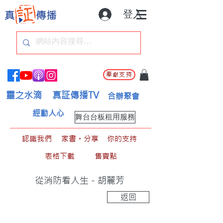
登入
奉獻支持
靈之水滴
真証傳播TV
合辦聚會
經動人心
舞台台板租用服務
認識我們
家書。分享
你的支持
表格下載
售賣點
從消防看人生 - 胡麗芳
返回