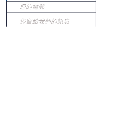
提交
訂閱電子報
：
請電郵至
或填寫訂閱電郵
info@gnci.org.hk
>
Copyright © 2021 GoodNews
Communication International Ltd 真証傳
播. All Rights Reserved