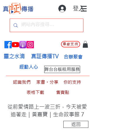
登入
奉獻支持
靈之水滴
真証傳播TV
合辦聚會
經動人心
舞台台板租用服務
認識我們
家書。分享
你的支持
表格下載
售賣點
從前愛情路上一波三折，今天被愛
追著走｜黃嘉寶｜生命故事館 7
返回