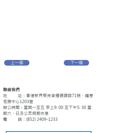
上一個
下一個
聯絡我們
地 址：香港新界葵芳貨櫃碼頭路71號，鍾意
恆勝中心1203室
辦公時間：星期一至五 早上9: 00 至下午5: 30 星
期六、日及公眾假期休息
電 話：(852)
2409-1233