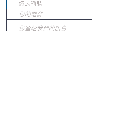
提交
訂閱電子報
：
請電郵至
或填寫訂閱電郵
info@gnci.org.hk
>
Copyright © 2021 GoodNews
Communication International Ltd 真証傳