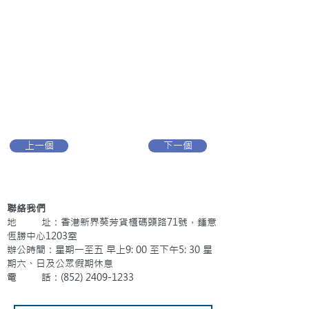
上一個
下一個
聯絡我們
地 址：香港新界葵芳貨櫃碼頭路71號，鍾意
恆勝中心1203室
辦公時間：星期一至五 早上9: 00 至下午5: 30 星
期六、日及公眾假期休息
電 話：(852)
2409-1233