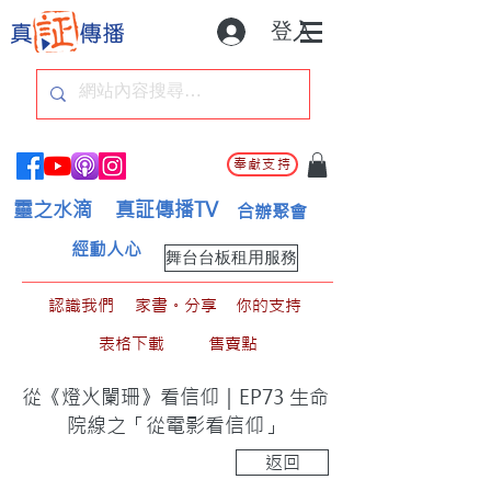
登入
奉獻支持
靈之水滴
真証傳播TV
合辦聚會
經動人心
舞台台板租用服務
認識我們
家書。分享
你的支持
表格下載
售賣點
從《燈火闌珊》看信仰｜EP73 生命
院線之「從電影看信仰」
返回