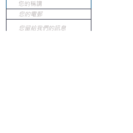
提交
訂閱電子報
：
請電郵至
或填寫訂閱電郵
info@gnci.org.hk
>
Copyright © 2021 GoodNews
Communication International Ltd 真証傳