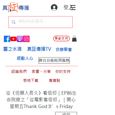
登入
奉獻支持
靈之水滴
真証傳播TV
合辦聚會
經動人心
舞台台板租用服務
認識我們
家書。分享
你的支持
表格下載
售賣點
從《但願人長久》看信仰｜EP86生
命院線之「從電影看信仰」｜開心
星期五Thank God It’s Friday
返回