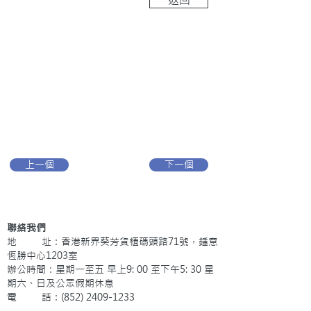
上一個
下一個
聯絡我們
地 址：香港新界葵芳貨櫃碼頭路71號，鍾意
恆勝中心1203室
辦公時間：星期一至五 早上9: 00 至下午5: 30 星
期六、日及公眾假期休息
電 話：(852)
2409-1233