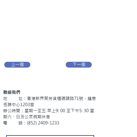
上一個
下一個
聯絡我們
地 址：香港新界葵芳貨櫃碼頭路71號，鍾意
恆勝中心1203室
辦公時間：星期一至五 早上9: 00 至下午5: 30 星
期六、日及公眾假期休息
電 話：(852)
2409-1233