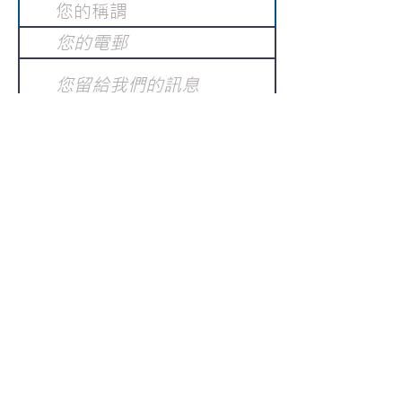
提交
訂閱電子報
：
請電郵至
或填寫訂閱電郵
info@gnci.org.hk
>
Copyright © 2021 GoodNews
Communication International Ltd 真証傳