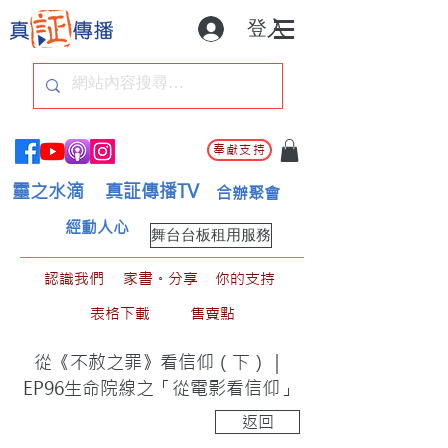
登入
奉獻支持
靈之水滴
真証傳播TV
合辦聚會
經動人心
舞台台板租用服務
認識我們
家書。分享
你的支持
表格下載
售賣點
從《不赦之罪》看信仰（下）｜
EP96生命院線之「從電影看信仰」
返回