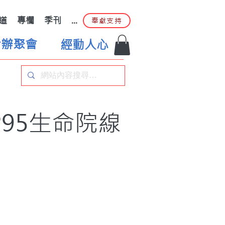
道
專欄
季刊
...
奉獻支持
合辦聚會
經動人心
95生命院線