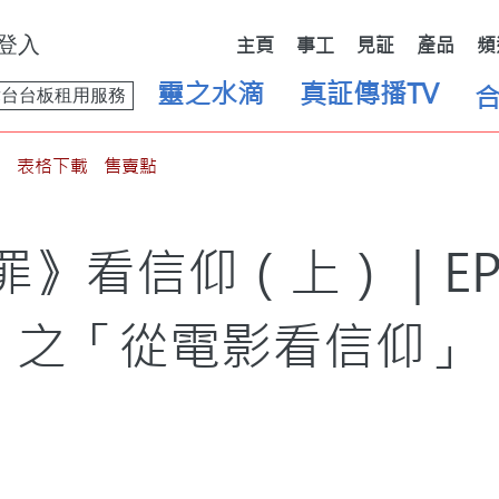
登入
主頁
事工
見証
產品
頻
靈之水滴
真証傳播TV
舞台台板租用服務
表格下載
售賣點
罪》看信仰（上）｜EP
之「從電影看信仰」