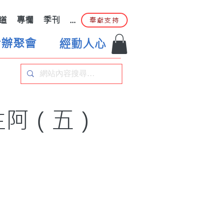
道
專欄
季刊
...
奉獻支持
合辦聚會
經動人心
主阿（五）