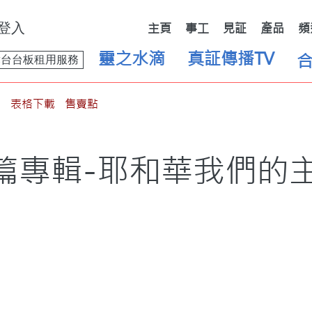
登入
主頁
事工
見証
產品
頻
靈之水滴
真証傳播TV
舞台台板租用服務
表格下載
售賣點
篇專輯-耶和華我們的