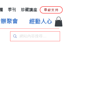
欄
季刊
珍藏講座
奉獻支持
合辦聚會
經動人心