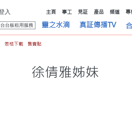
登入
主頁
事工
見証
產品
頻道
專
靈之水滴
真証傳播TV
舞台台板租用服務
表格下載
售賣點
徐倩雅姊妹