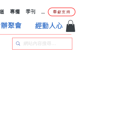
道
專欄
季刊
...
奉獻支持
合辦聚會
經動人心