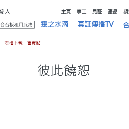
登入
主頁
事工
見証
產品
頻
靈之水滴
真証傳播TV
舞台台板租用服務
表格下載
售賣點
彼此饒恕