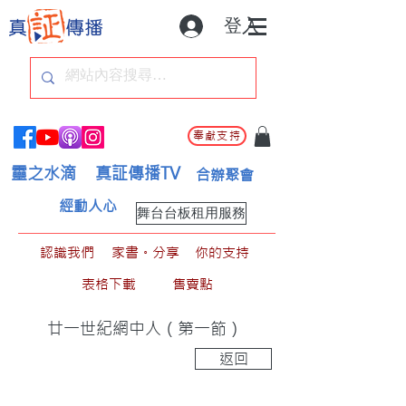
登入
奉獻支持
靈之水滴
真証傳播TV
合辦聚會
經動人心
舞台台板租用服務
認識我們
家書。分享
你的支持
表格下載
售賣點
廿一世紀網中人（第一節）
返回