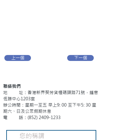
上一個
下一個
聯絡我們
地 址：香港新界葵芳貨櫃碼頭路71號，鍾意
恆勝中心1203室
辦公時間：星期一至五 早上9: 00 至下午5: 30 星
期六、日及公眾假期休息
電 話：(852)
2409-1233