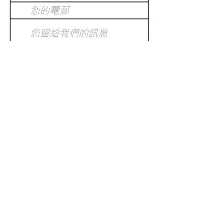
提交
訂閱電子報
：
請電郵至
或填寫訂閱電郵
info@gnci.org.hk
>
Copyright © 2021 GoodNews
Communication International Ltd 真証傳
播. All Rights Reserved