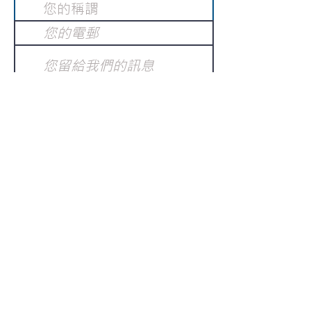
提交
訂閱電子報
：
請電郵至
或填寫訂閱電郵
info@gnci.org.hk
>
Copyright © 2021 GoodNews
Communication International Ltd 真証傳