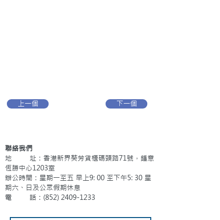
上一個
下一個
聯絡我們
地 址：香港新界葵芳貨櫃碼頭路71號，鍾意
恆勝中心1203室
辦公時間：星期一至五 早上9: 00 至下午5: 30 星
期六、日及公眾假期休息
電 話：(852)
2409-1233