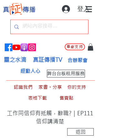
登入
奉獻支持
靈之水滴
真証傳播TV
合辦聚會
經動人心
舞台台板租用服務
認識我們
家書。分享
你的支持
表格下載
售賣點
工作同信仰有抵觸，辭職?｜EP111
信仰講清楚
返回