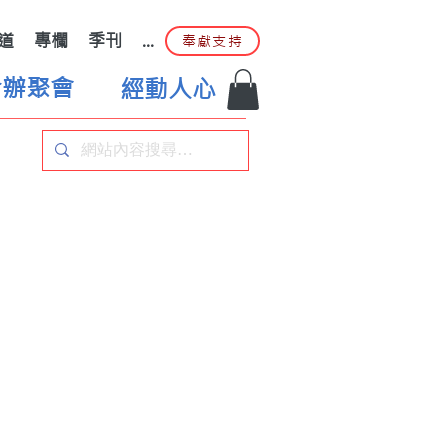
道
專欄
季刊
...
奉獻支持
合辦聚會
經動人心