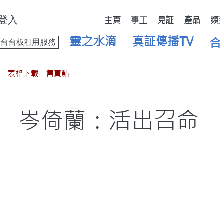
登入
主頁
事工
見証
產品
頻
靈之水滴
真証傳播TV
舞台台板租用服務
表格下載
售賣點
岑倚蘭：活出召命