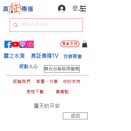
登入
奉獻支持
靈之水滴
真証傳播TV
合辦聚會
經動人心
舞台台板租用服務
認識我們
家書。分享
你的支持
表格下載
售賣點
屬天的平安
返回