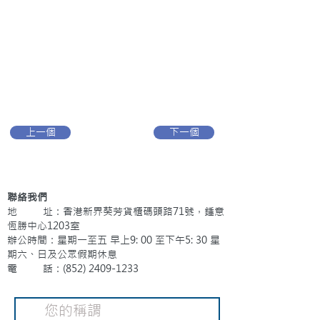
上一個
下一個
聯絡我們
地 址：香港新界葵芳貨櫃碼頭路71號，鍾意
恆勝中心1203室
辦公時間：星期一至五 早上9: 00 至下午5: 30 星
期六、日及公眾假期休息
電 話：(852)
2409-1233