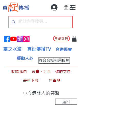
登入
奉獻支持
靈之水滴
真証傳播TV
合辦聚會
經動人心
舞台台板租用服務
認識我們
家書。分享
你的支持
表格下載
售賣點
小心愚昧人的笑聲
返回