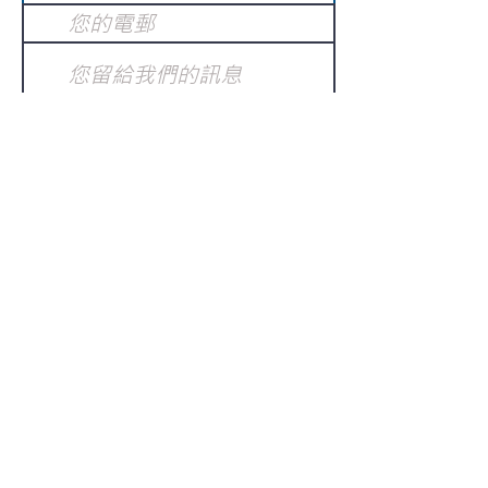
提交
訂閱電子報
：
請電郵至
或填寫訂閱電郵
info@gnci.org.hk
>
Copyright © 2021 GoodNews
Communication International Ltd 真証傳
播. All Rights Reserved