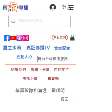
登入
奉獻支持
靈之水滴
真証傳播TV
合辦聚會
經動人心
舞台台板租用服務
認識我們
家書。分享
你的支持
表格下載
售賣點
學習聆聽和溝通 - 霍耀明
返回