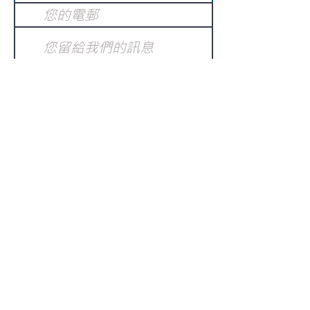
提交
訂閱電子報
：
請電郵至
或填寫訂閱電郵
info@gnci.org.hk
>
Copyright © 2021 GoodNews
Communication International Ltd 真証傳
播. All Rights Reserved