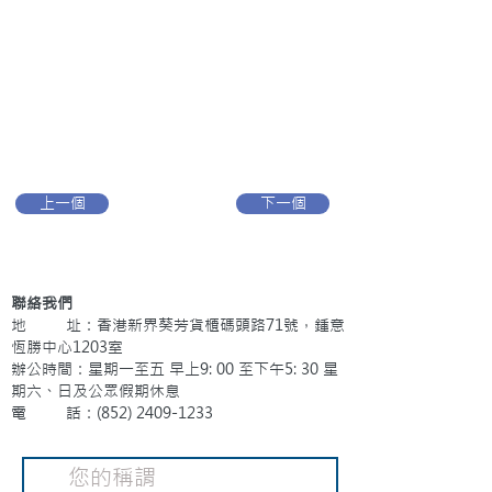
上一個
下一個
聯絡我們
地 址：香港新界葵芳貨櫃碼頭路71號，鍾意
恆勝中心1203室
辦公時間：星期一至五 早上9: 00 至下午5: 30 星
期六、日及公眾假期休息
電 話：(852)
2409-1233