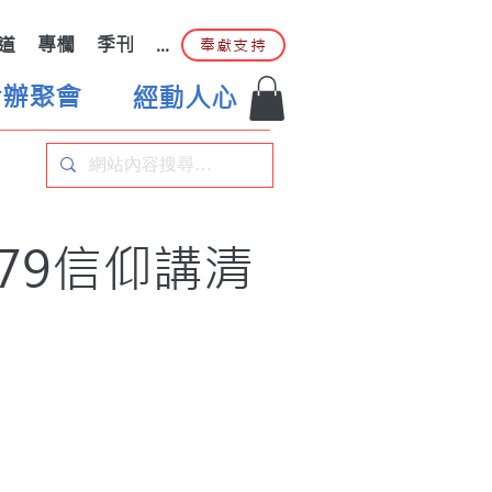
道
專欄
季刊
...
奉獻支持
合辦聚會
經動人心
79信仰講清