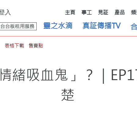
登入
主頁
事工
見証
產品
頻
靈之水滴
真証傳播TV
舞台台板租用服務
表格下載
售賣點
情緒吸血鬼」？｜EP1
楚