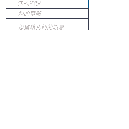
提交
訂閱電子報
：
請電郵至
或填寫訂閱電郵
info@gnci.org.hk
>
Copyright © 2021 GoodNews
Communication International Ltd 真証傳