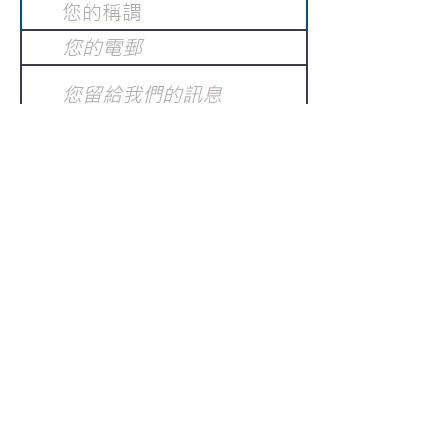
提交
訂閱電子報
：
請電郵至
或填寫訂閱電郵
info@gnci.org.hk
>
Copyright © 2021 GoodNews
Communication International Ltd 真証傳