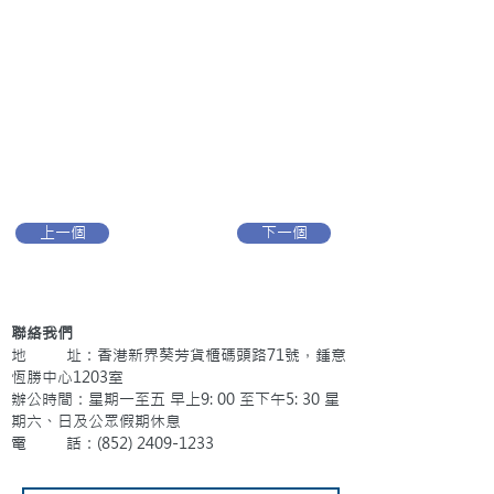
上一個
下一個
聯絡我們
地 址：香港新界葵芳貨櫃碼頭路71號，鍾意
恆勝中心1203室
辦公時間：星期一至五 早上9: 00 至下午5: 30 星
期六、日及公眾假期休息
電 話：(852)
2409-1233