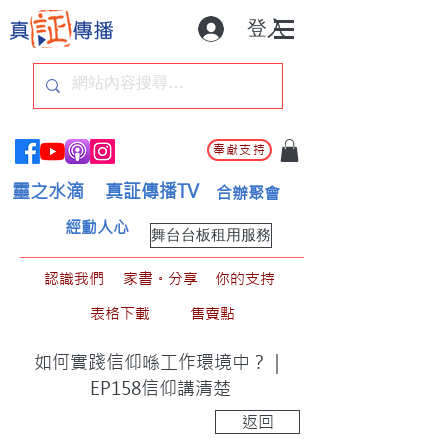
登入
奉獻支持
靈之水滴
真証傳播TV
合辦聚會
經動人心
舞台台板租用服務
認識我們
家書。分享
你的支持
表格下載
售賣點
如何實踐信仰喺工作環境中？｜
EP158信仰講清楚
返回