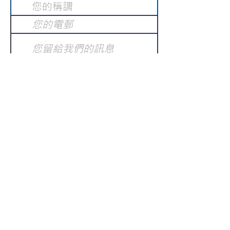
提交
訂閱電子報
：
請電郵至
或填寫訂閱電郵
info@gnci.org.hk
>
Copyright © 2021 GoodNews
Communication International Ltd 真証傳