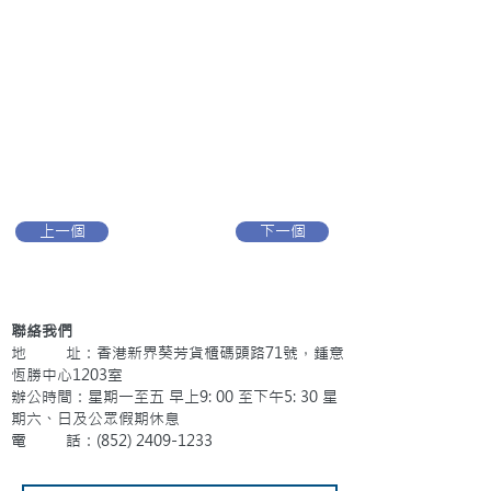
上一個
下一個
聯絡我們
地 址：香港新界葵芳貨櫃碼頭路71號，鍾意
恆勝中心1203室
辦公時間：星期一至五 早上9: 00 至下午5: 30 星
期六、日及公眾假期休息
電 話：(852)
2409-1233