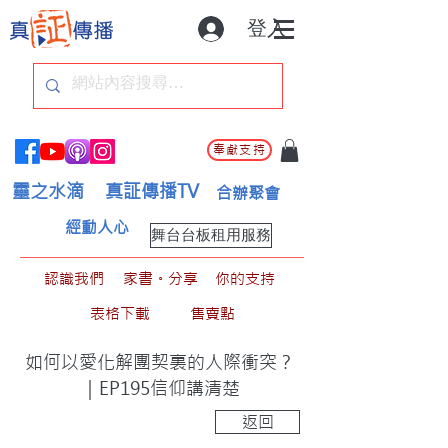
登入
奉獻支持
靈之水滴
真証傳播TV
合辦聚會
經動人心
舞台台板租用服務
認識我們
家書。分享
你的支持
表格下載
售賣點
如何以愛化解團契裏的人際衝突？
｜EP195信仰講清楚
返回