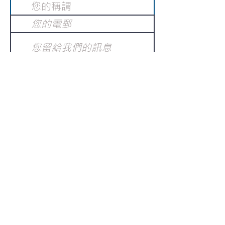
提交
訂閱電子報
：
請電郵至
或填寫訂閱電郵
info@gnci.org.hk
>
Copyright © 2021 GoodNews
Communication International Ltd 真証傳