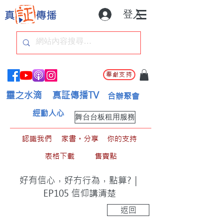
登入
奉獻支持
靈之水滴
真証傳播TV
合辦聚會
經動人心
舞台台板租用服務
認識我們
家書。分享
你的支持
表格下載
售賣點
好有信心，好冇行為，點算?｜
EP105 信仰講清楚
返回