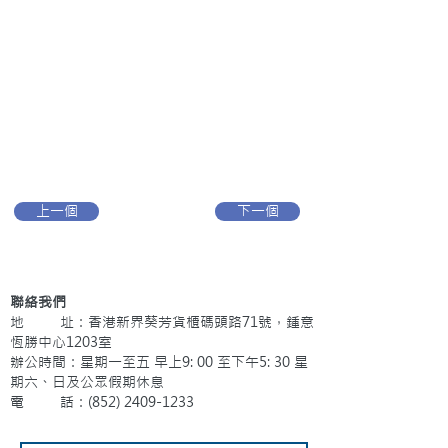
上一個
下一個
聯絡我們
地 址：香港新界葵芳貨櫃碼頭路71號，鍾意
恆勝中心1203室
辦公時間：星期一至五 早上9: 00 至下午5: 30 星
期六、日及公眾假期休息
電 話：(852)
2409-1233