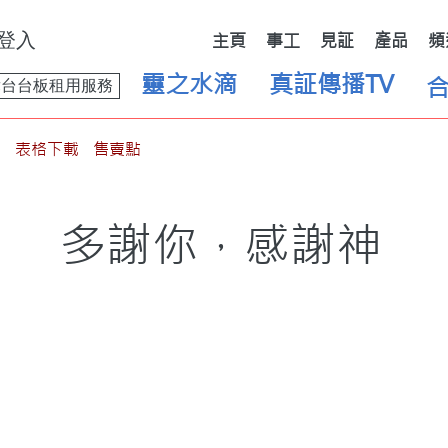
登入
主頁
事工
見証
產品
頻
靈之水滴
真証傳播TV
舞台台板租用服務
表格下載
售賣點
多謝你，感謝神