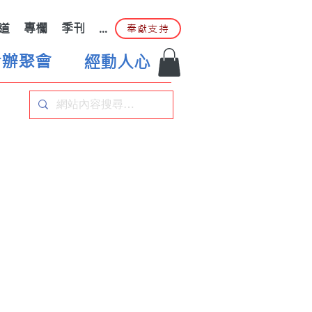
道
專欄
季刊
...
奉獻支持
合辦聚會
經動人心