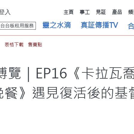
登入
主頁
事工
見証
產品
頻
靈之水滴
真証傳播TV
舞台台板租用服務
表格下載
售賣點
博覽｜EP16《卡拉瓦
晚餐》遇見復活後的基