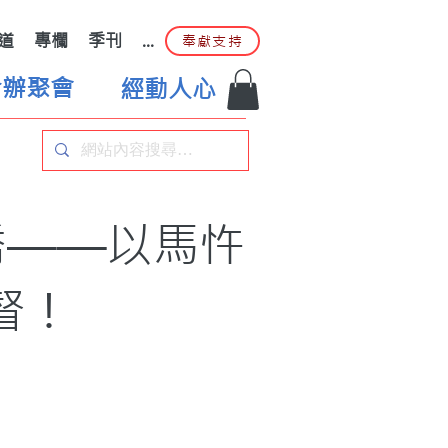
道
專欄
季刊
...
奉獻支持
合辦聚會
經動人心
喬——以馬忤
督！