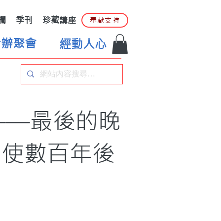
欄
季刊
珍藏講座
奉獻支持
合辦聚會
經動人心
——最後的晚
，使數百年後