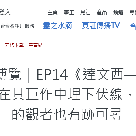
登入
主頁
事工
見証
產品
頻道
專
靈之水滴
真証傳播TV
舞台台板租用服務
表格下載
售賣點
博覽｜EP14《達文西
在其巨作中埋下伏線
的觀者也有跡可尋