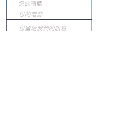
提交
訂閱電子報
：
請電郵至
或填寫訂閱電郵
info@gnci.org.hk
>
Copyright © 2021 GoodNews
Communication International Ltd 真証傳