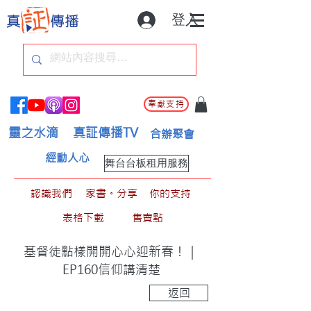
登入
奉獻支持
靈之水滴
真証傳播TV
合辦聚會
經動人心
舞台台板租用服務
認識我們
家書。分享
你的支持
表格下載
售賣點
基督徒點樣開開心心迎新春！｜
EP160信仰講清楚
返回