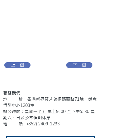
上一個
下一個
聯絡我們
地 址：香港新界葵芳貨櫃碼頭路71號，鍾意
恆勝中心1203室
辦公時間：星期一至五 早上9: 00 至下午5: 30 星
期六、日及公眾假期休息
電 話：(852)
2409-1233