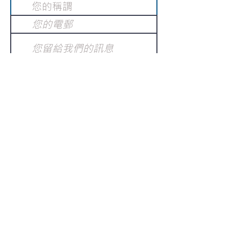
提交
訂閱電子報
：
請電郵至
或填寫訂閱電郵
info@gnci.org.hk
>
Copyright © 2021 GoodNews
Communication International Ltd 真証傳