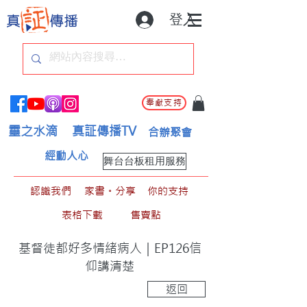
登入
奉獻支持
靈之水滴
真証傳播TV
合辦聚會
經動人心
舞台台板租用服務
認識我們
家書。分享
你的支持
表格下載
售賣點
基督徒都好多情緒病人｜EP126信
仰講清楚
返回