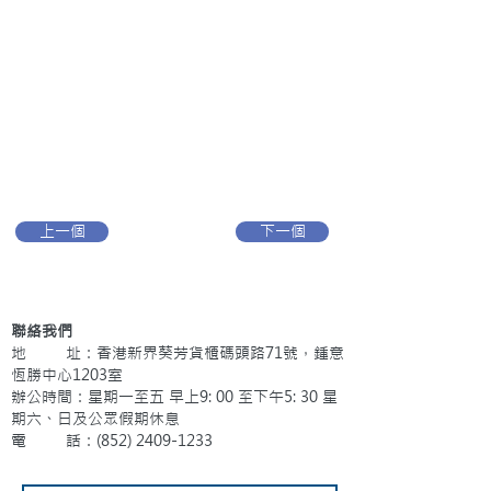
上一個
下一個
聯絡我們
地 址：香港新界葵芳貨櫃碼頭路71號，鍾意
恆勝中心1203室
辦公時間：星期一至五 早上9: 00 至下午5: 30 星
期六、日及公眾假期休息
電 話：(852)
2409-1233