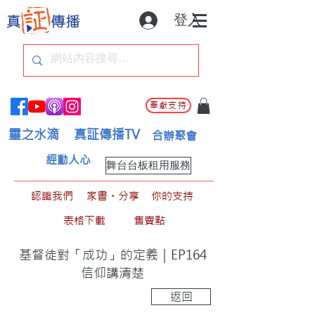
登入
奉獻支持
靈之水滴
真証傳播TV
合辦聚會
經動人心
舞台台板租用服務
認識我們
家書。分享
你的支持
表格下載
售賣點
基督徒對「成功」的定義｜EP164
信仰講清楚
返回