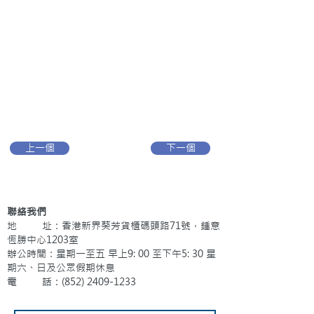
上一個
下一個
聯絡我們
地 址：香港新界葵芳貨櫃碼頭路71號，鍾意
恆勝中心1203室
辦公時間：星期一至五 早上9: 00 至下午5: 30 星
期六、日及公眾假期休息
電 話：(852)
2409-1233