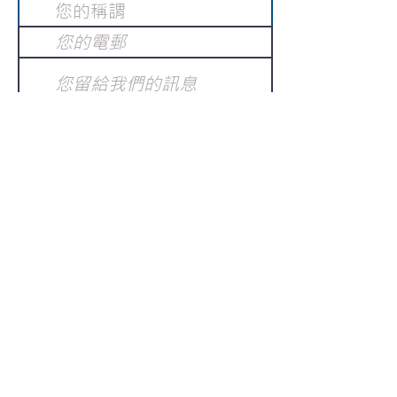
提交
訂閱電子報
：
請電郵至
或填寫訂閱電郵
info@gnci.org.hk
>
Copyright © 2021 GoodNews
Communication International Ltd 真証傳