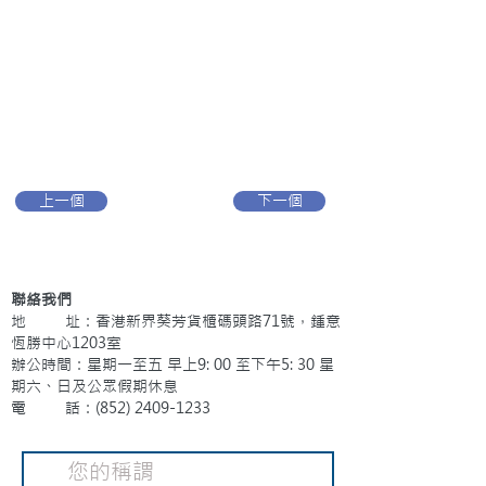
上一個
下一個
聯絡我們
地 址：香港新界葵芳貨櫃碼頭路71號，鍾意
恆勝中心1203室
辦公時間：星期一至五 早上9: 00 至下午5: 30 星
期六、日及公眾假期休息
電 話：(852)
2409-1233