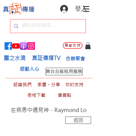
登入
奉獻支持
靈之水滴
真証傳播TV
合辦聚會
經動人心
舞台台板租用服務
認識我們
家書。分享
你的支持
表格下載
售賣點
在病患中遇見神 - Raymond Lo
返回