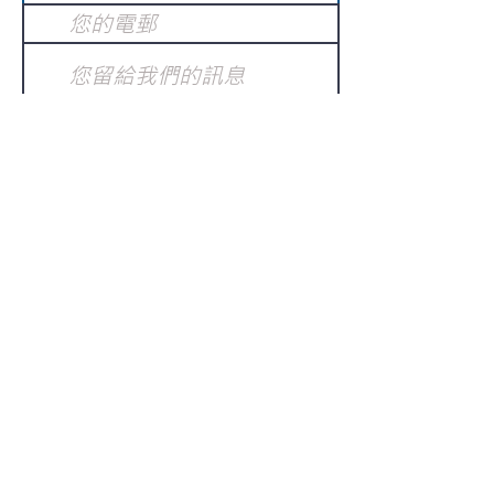
提交
訂閱電子報
：
請電郵至
或填寫訂閱電郵
info@gnci.org.hk
>
Copyright © 2021 GoodNews
Communication International Ltd 真証傳
播. All Rights Reserved