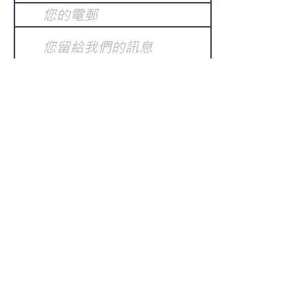
提交
訂閱電子報
：
請電郵至
或填寫訂閱電郵
info@gnci.org.hk
>
Copyright © 2021 GoodNews
Communication International Ltd 真証傳
播. All Rights Reserved