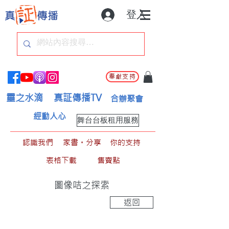
登入
奉獻支持
靈之水滴
真証傳播TV
合辦聚會
經動人心
舞台台板租用服務
認識我們
家書。分享
你的支持
表格下載
售賣點
圖像咭之探索
返回