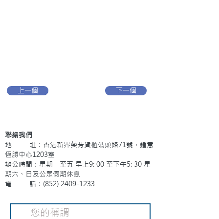
上一個
下一個
聯絡我們
地 址：香港新界葵芳貨櫃碼頭路71號，鍾意
恆勝中心1203室
辦公時間：星期一至五 早上9: 00 至下午5: 30 星
期六、日及公眾假期休息
電 話：(852)
2409-1233