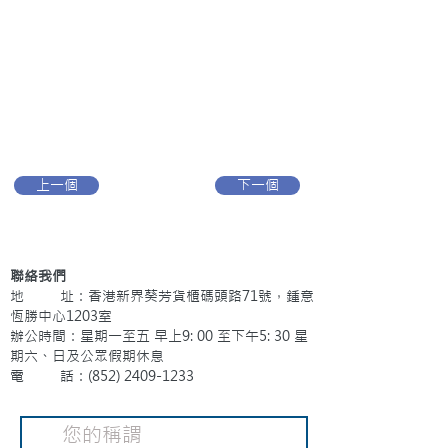
上一個
下一個
聯絡我們
地 址：香港新界葵芳貨櫃碼頭路71號，鍾意
恆勝中心1203室
辦公時間：星期一至五 早上9: 00 至下午5: 30 星
期六、日及公眾假期休息
電 話：(852)
2409-1233