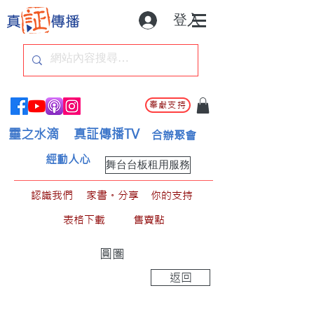
登入
奉獻支持
靈之水滴
真証傳播TV
合辦聚會
經動人心
舞台台板租用服務
認識我們
家書。分享
你的支持
表格下載
售賣點
圓圏
返回