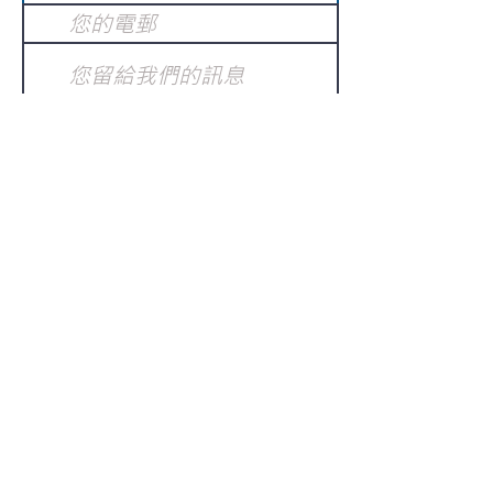
提交
訂閱電子報
：
請電郵至
或填寫訂閱電郵
info@gnci.org.hk
>
Copyright © 2021 GoodNews
Communication International Ltd 真証傳
播. All Rights Reserved