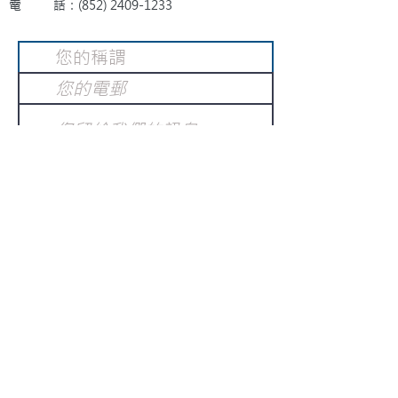
電 話：(852)
2409-1233
提交
訂閱電子報
：
請電郵至
或填寫訂閱電郵
info@gnci.org.hk
>