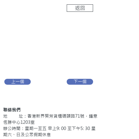
返回
上一個
下一個
聯絡我們
地 址：香港新界葵芳貨櫃碼頭路71號，鍾意
恆勝中心1203室
辦公時間：星期一至五 早上9: 00 至下午5: 30 星
期六、日及公眾假期休息