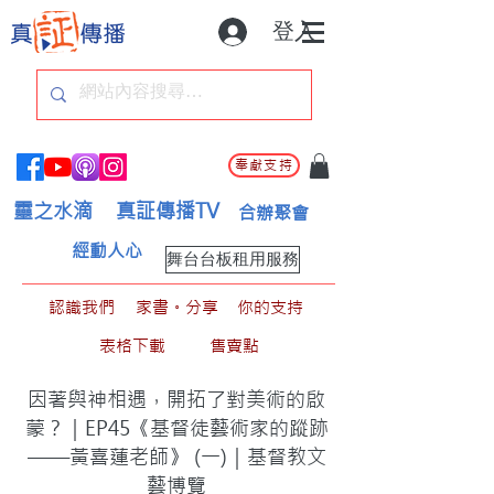
登入
奉獻支持
靈之水滴
真証傳播TV
合辦聚會
經動人心
舞台台板租用服務
認識我們
家書。分享
你的支持
表格下載
售賣點
因著與神相遇，開拓了對美術的啟
蒙？｜EP45《基督徒藝術家的蹤跡
——黃喜蓮老師》 (一)｜基督教文
藝博覽