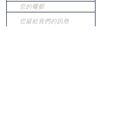
提交
訂閱電子報
：
請電郵至
或填寫訂閱電郵
info@gnci.org.hk
>
Copyright © 2021 GoodNews
Communication International Ltd 真証傳
播. All Rights Reserved