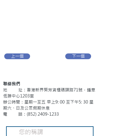
上一個
下一個
聯絡我們
地 址：香港新界葵芳貨櫃碼頭路71號，鍾意
恆勝中心1203室
辦公時間：星期一至五 早上9: 00 至下午5: 30 星
期六、日及公眾假期休息
電 話：(852)
2409-1233