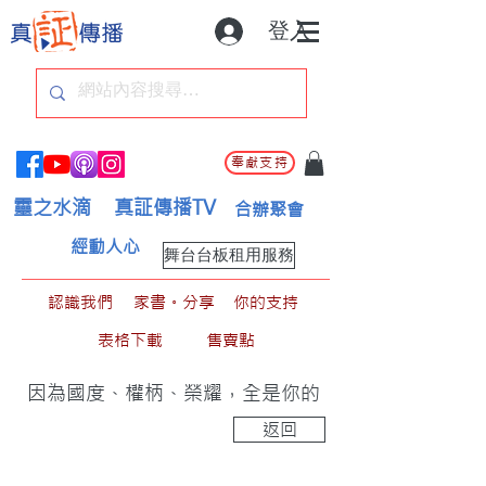
登入
奉獻支持
靈之水滴
真証傳播TV
合辦聚會
經動人心
舞台台板租用服務
認識我們
家書。分享
你的支持
表格下載
售賣點
因為國度、權柄、榮耀，全是你的
返回