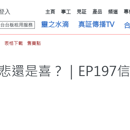
登入
主頁
事工
見証
產品
頻道
專
靈之水滴
真証傳播TV
舞台台板租用服務
表格下載
售賣點
悲還是喜？｜EP197