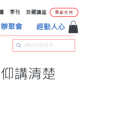
欄
季刊
珍藏講座
奉獻支持
合辦聚會
經動人心
信仰講清楚