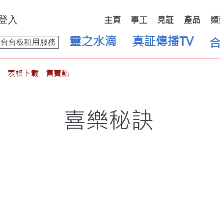
登入
主頁
事工
見証
產品
頻
靈之水滴
真証傳播TV
舞台台板租用服務
表格下載
售賣點
喜樂秘訣