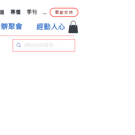
道
專欄
季刊
...
奉獻支持
合辦聚會
經動人心