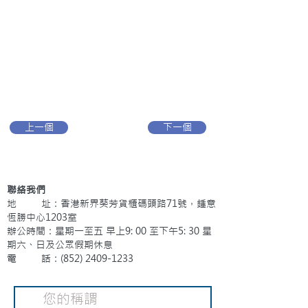
上一個
下一個
聯絡我們
地 址：香港新界葵芳貨櫃碼頭路71號，鍾意
恆勝中心1203室
辦公時間：星期一至五 早上9: 00 至下午5: 30 星
期六、日及公眾假期休息
電 話：(852)
2409-1233