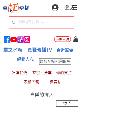
登入
奉獻支持
靈之水滴
真証傳播TV
合辦聚會
經動人心
舞台台板租用服務
認識我們
家書。分享
你的支持
表格下載
售賣點
喜樂的病人
返回