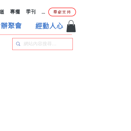
道
專欄
季刊
...
奉獻支持
合辦聚會
經動人心