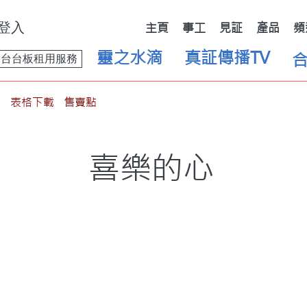
登入
主頁
事工
見証
產品
頻
靈之水滴
真証傳播TV
舞台台板租用服務
表格下載
售賣點
喜樂的心