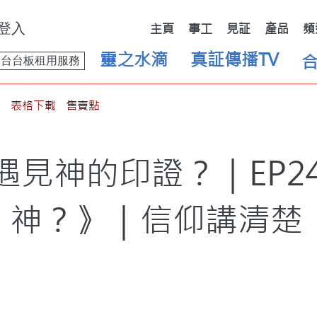
登入
主頁
事工
見証
產品
頻
靈之水滴
真証傳播TV
舞台台板租用服務
表格下載
售賣點
遇見神的印證？｜EP2
神？》｜信仰講清楚