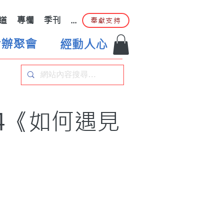
道
專欄
季刊
...
奉獻支持
合辦聚會
經動人心
4《如何遇見