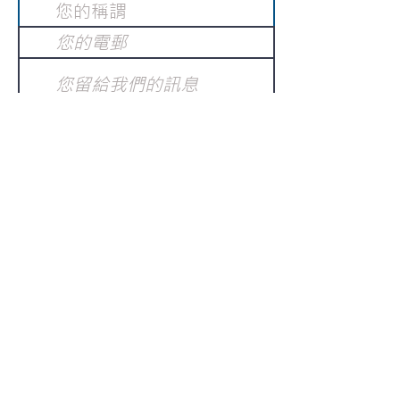
提交
訂閱電子報
：
請電郵至
或填寫訂閱電郵
info@gnci.org.hk
>
Copyright © 2021 GoodNews
Communication International Ltd 真証傳