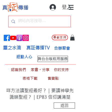
登入
奉獻支持
靈之水滴
真証傳播TV
合辦聚會
經動人心
舞台台板租用服務
認識我們
家書。分享
你的支持
表格下載
售賣點
咩方法讀聖經最好？｜要讀神學先
識睇聖經？｜EP83 信仰講清楚
返回