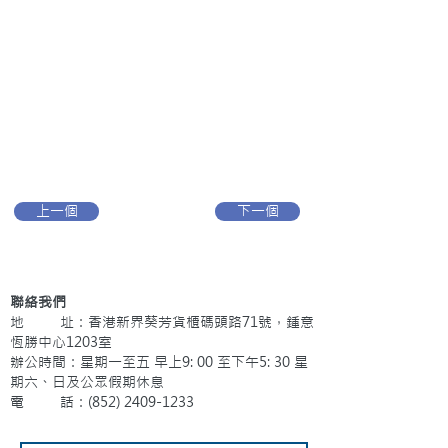
上一個
下一個
聯絡我們
地 址：香港新界葵芳貨櫃碼頭路71號，鍾意
恆勝中心1203室
辦公時間：星期一至五 早上9: 00 至下午5: 30 星
期六、日及公眾假期休息
電 話：(852)
2409-1233