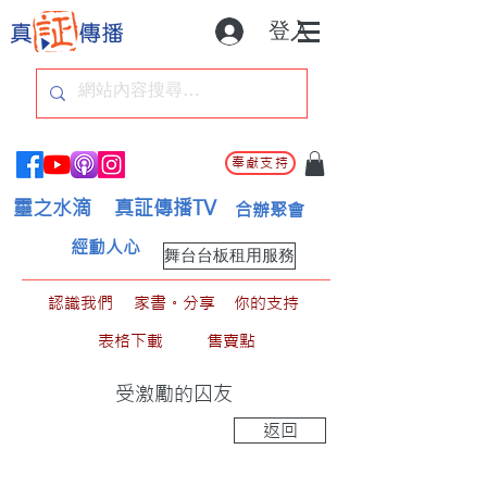
登入
奉獻支持
靈之水滴
真証傳播TV
合辦聚會
經動人心
舞台台板租用服務
認識我們
家書。分享
你的支持
表格下載
售賣點
受激勵的囚友
返回