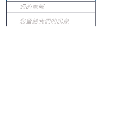
提交
訂閱電子報
：
請電郵至
或填寫訂閱電郵
info@gnci.org.hk
>
Copyright © 2021 GoodNews
Communication International Ltd 真証傳
播. All Rights Reserved