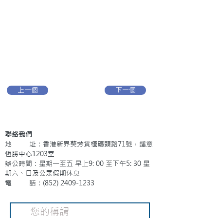
上一個
下一個
聯絡我們
地 址：香港新界葵芳貨櫃碼頭路71號，鍾意
恆勝中心1203室
辦公時間：星期一至五 早上9: 00 至下午5: 30 星
期六、日及公眾假期休息
電 話：(852)
2409-1233