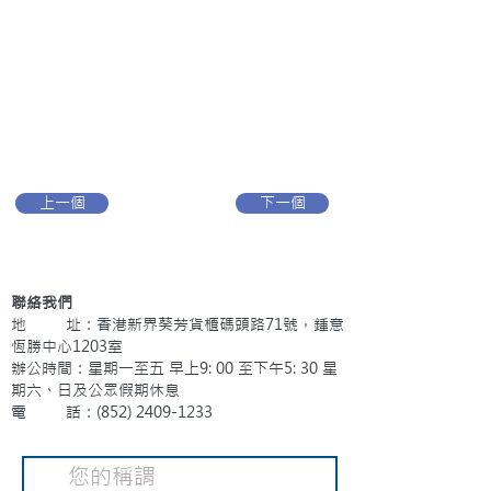
上一個
下一個
聯絡我們
地 址：香港新界葵芳貨櫃碼頭路71號，鍾意
恆勝中心1203室
辦公時間：星期一至五 早上9: 00 至下午5: 30 星
期六、日及公眾假期休息
電 話：(852)
2409-1233