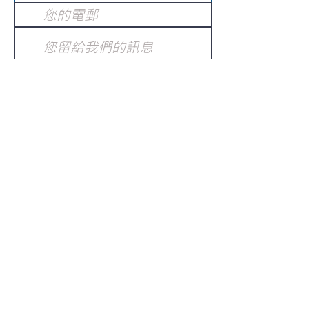
提交
訂閱電子報
：
請電郵至
或填寫訂閱電郵
info@gnci.org.hk
>
Copyright © 2021 GoodNews
Communication International Ltd 真証傳
播. All Rights Reserved