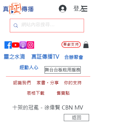
登入
奉獻支持
靈之水滴
真証傳播TV
合辦聚會
經動人心
舞台台板租用服務
認識我們
家書。分享
你的支持
表格下載
售賣點
十架的冠冕 - 徐偉賢 CBN MV
返回