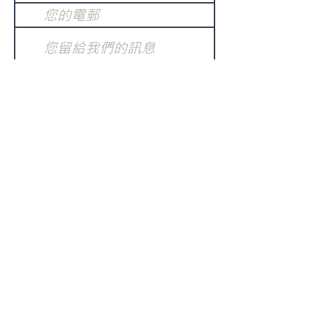
提交
訂閱電子報
：
請電郵至
或填寫訂閱電郵
info@gnci.org.hk
>
Copyright © 2021 GoodNews
Communication International Ltd 真証傳
播. All Rights Reserved