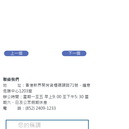
上一個
下一個
聯絡我們
地 址：香港新界葵芳貨櫃碼頭路71號，鍾意
恆勝中心1203室
辦公時間：星期一至五 早上9: 00 至下午5: 30 星
期六、日及公眾假期休息
電 話：(852)
2409-1233