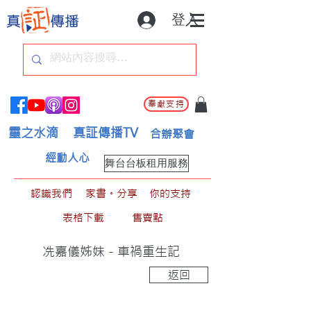
登入
奉獻支持
靈之水滴
真証傳播TV
合辦聚會
經動人心
舞台台板租用服務
認識我們
家書。分享
你的支持
表格下載
售賣點
冼嘉儀姊妹 - 車禍重生記
返回