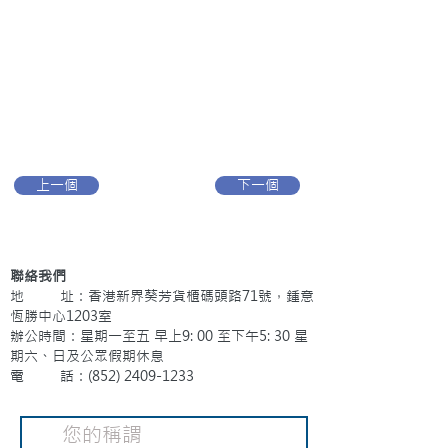
上一個
下一個
聯絡我們
地 址：香港新界葵芳貨櫃碼頭路71號，鍾意
恆勝中心1203室
辦公時間：星期一至五 早上9: 00 至下午5: 30 星
期六、日及公眾假期休息
電 話：(852)
2409-1233