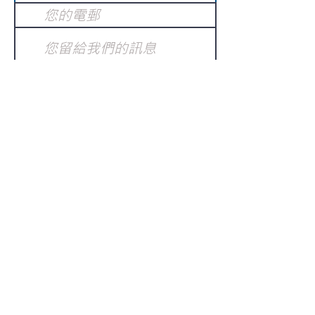
提交
訂閱電子報
：
請電郵至
或填寫訂閱電郵
info@gnci.org.hk
>
Copyright © 2021 GoodNews
Communication International Ltd 真証傳
播. All Rights Reserved