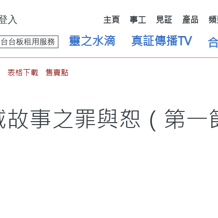
登入
主頁
事工
見証
產品
頻
靈之水滴
真証傳播TV
舞台台板租用服務
表格下載
售賣點
城故事之罪與恕（第一