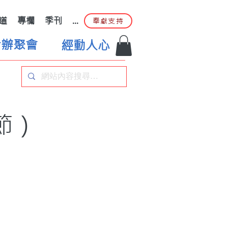
道
專欄
季刊
...
奉獻支持
合辦聚會
經動人心
節）