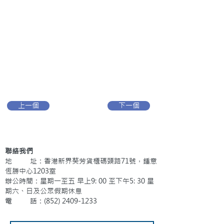
上一個
下一個
聯絡我們
地 址：香港新界葵芳貨櫃碼頭路71號，鍾意
恆勝中心1203室
辦公時間：星期一至五 早上9: 00 至下午5: 30 星
期六、日及公眾假期休息
電 話：(852)
2409-1233