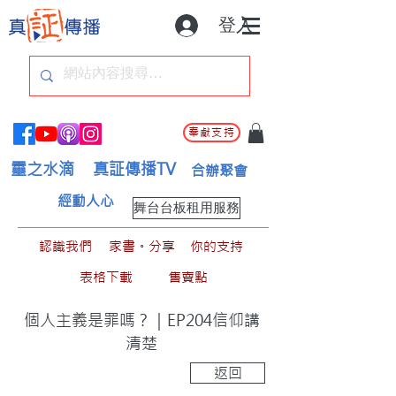
登入
奉獻支持
靈之水滴
真証傳播TV
合辦聚會
經動人心
舞台台板租用服務
認識我們
家書。分享
你的支持
表格下載
售賣點
個人主義是罪嗎？｜EP204信仰講
清楚
返回