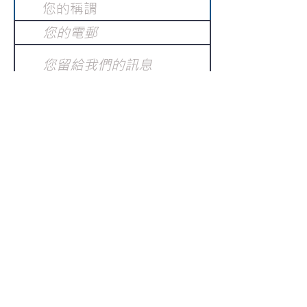
提交
訂閱電子報
：
請電郵至
或填寫訂閱電郵
info@gnci.org.hk
>
Copyright © 2021 GoodNews
Communication International Ltd 真証傳