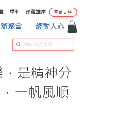
欄
季刊
珍藏講座
奉獻支持
合辦聚會
經動人心
樂，是精神分
愁，一帆風順