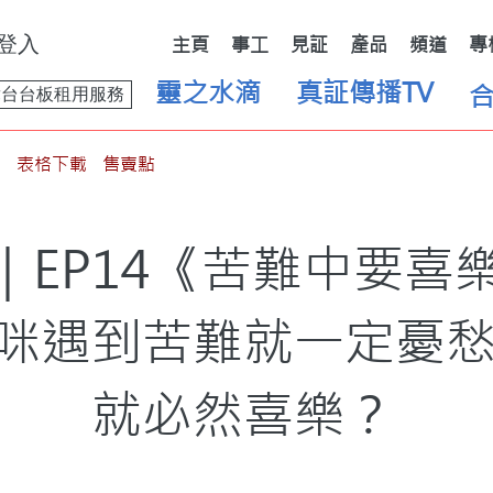
登入
主頁
事工
見証
產品
頻道
專
靈之水滴
真証傳播TV
舞台台板租用服務
表格下載
售賣點
｜EP14《苦難中要喜
咪遇到苦難就一定憂
就必然喜樂？