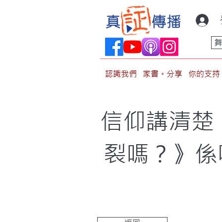
認識我們
家書。分享
你的支持
信仰講清楚
裂嗎？》係